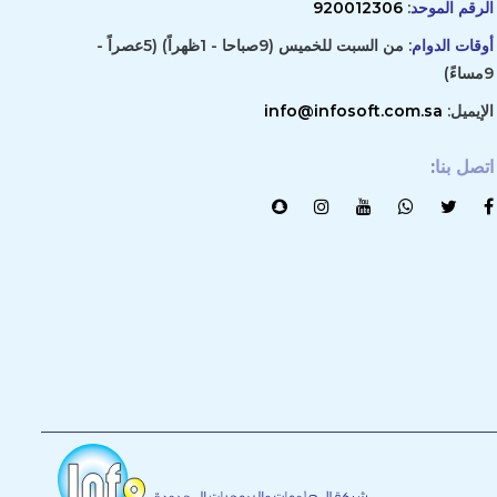
الرقم الموحد
:
920012306
أوقات الدوام
: من السبت للخميس (9صباحا - 1ظهراً) (5عصراً -
9مساءً)
الإيميل:
info@infosoft.com.sa
اتصل بنا
: