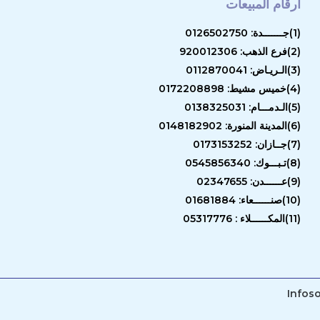
أرقام المبيعات
(1)جـــــــدة: 0126502750
(2)فرع الذهب: 920012306
(3)الـريـاض: 0112870041
(4)خميس مشيط: 0172208898
(5)الـدمـــام: 0138325031
(6)المدينة المنورة: 0148182902
(7)جــازان: 0173153252
(8)تـبـــوك: 0545856340
(9)عــــــدن: 02347655
(10)صنــــــعاء: 01681884
(11)المكــــــلاء : 05317776