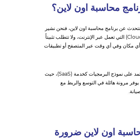
نامج محاسبة اون لاين؟
نتحدث عن برنامج محاسبة اون لاين، فنحن نشير
إلى الأنظمة المحاسبية السحابية (Cloud Accounting Software) التي تعمل عبر الإنترنت، ولا تتطلب تثبيتاً
 أي مكان وفي أي وقت عبر المتصفح أو تطبيقات
يختلف برنامج محاسبة اون لاين عن البرامج التقليدية في أنه يعتمد على نموذج البرمجيات كخدمة (SaaS)، حيث
يوفر مرونة هائلة في التوسع والربط مع
يانة.
محاسبة اون لاين ضرورة