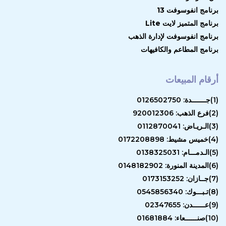
برنامج انفوسوفت 13
برنامج المتميز لايت Lite
برنامج انفوسوفت لإدارة الذهب
برنامج المطاعم والكافيهات
أرقام المبيعات
(1)جـــــــدة: 0126502750
(2)فرع الذهب: 920012306
(3)الـريـاض: 0112870041
(4)خميس مشيط: 0172208898
(5)الـدمـــام: 0138325031
(6)المدينة المنورة: 0148182902
(7)جــازان: 0173153252
(8)تـبـــوك: 0545856340
(9)عــــــدن: 02347655
(10)صنــــــعاء: 01681884