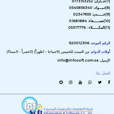
(7)جــازان: 0173153252
(8)تـبـــوك: 0545856340
(9)عــــــدن: 02347655
(10)صنــــــعاء: 01681884
(11)المكــــــلاء : 05317776
الرقم الموحد
:
920012306
أوقات الدوام
: من السبت للخميس (9صباحا - 1ظهراً) (5عصراً - 9مساءً)
الإيميل:
info@infosoft.com.sa
اتصل بنا
: