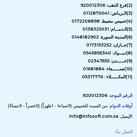
(2)فرع الذهب: 920012306
(3)الـريـاض: 0112870041
(4)خميس مشيط: 0172208898
(5)الـدمـــام: 0138325031
(6)المدينة المنورة: 0148182902
(7)جــازان: 0173153252
(8)تـبـــوك: 0545856340
(9)عــــــدن: 02347655
(10)صنــــــعاء: 01681884
(11)المكــــــلاء : 05317776
الرقم الموحد
:
920012306
أوقات الدوام
: من السبت للخميس (9صباحا - 1ظهراً) (5عصراً - 9مساءً)
الإيميل:
info@infosoft.com.sa
اتصل بنا
: