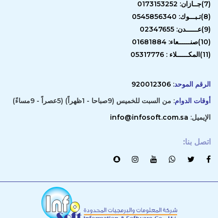
(7)جــازان: 0173153252
(8)تـبـــوك: 0545856340
(9)عــــــدن: 02347655
(10)صنــــــعاء: 01681884
(11)المكــــــلاء : 05317776
الرقم الموحد
:
920012306
أوقات الدوام
: من السبت للخميس (9صباحا - 1ظهراً) (5عصراً - 9مساءً)
الإيميل:
info@infosoft.com.sa
اتصل بنا
: