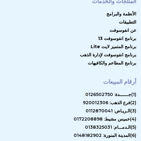
المنتجات والخدمات
الأنظمة والبرامج
التطبيقات
عن انفوسوفت
برنامج انفوسوفت 13
برنامج المتميز لايت Lite
برنامج انفوسوفت لإدارة الذهب
برنامج المطاعم والكافيهات
أرقام المبيعات
(1)جـــــــدة: 0126502750
(2)فرع الذهب: 920012306
(3)الـريـاض: 0112870041
(4)خميس مشيط: 0172208898
(5)الـدمـــام: 0138325031
(6)المدينة المنورة: 0148182902