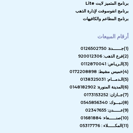
برنامج المتميز لايت Lite
برنامج انفوسوفت لإدارة الذهب
برنامج المطاعم والكافيهات
أرقام المبيعات
(1)جـــــــدة: 0126502750
(2)فرع الذهب: 920012306
(3)الـريـاض: 0112870041
(4)خميس مشيط: 0172208898
(5)الـدمـــام: 0138325031
(6)المدينة المنورة: 0148182902
(7)جــازان: 0173153252
(8)تـبـــوك: 0545856340
(9)عــــــدن: 02347655
(10)صنــــــعاء: 01681884
(11)المكــــــلاء : 05317776