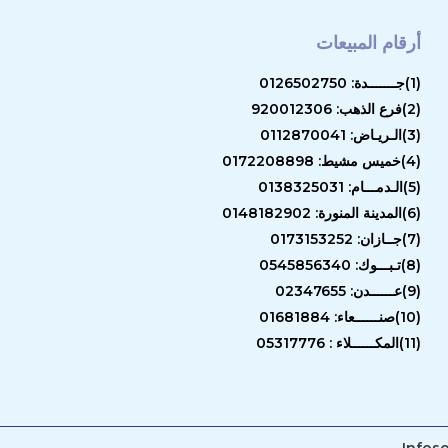
أرقام المبيعات
(1)جـــــــدة: 0126502750
(2)فرع الذهب: 920012306
(3)الـريـاض: 0112870041
(4)خميس مشيط: 0172208898
(5)الـدمـــام: 0138325031
(6)المدينة المنورة: 0148182902
(7)جــازان: 0173153252
(8)تـبـــوك: 0545856340
(9)عــــــدن: 02347655
(10)صنــــــعاء: 01681884
(11)المكــــــلاء : 05317776