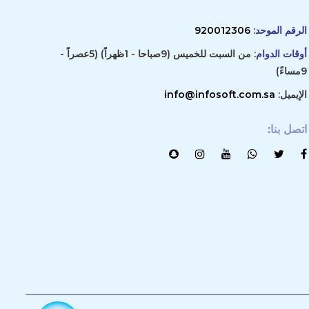
الرقم الموحد
:
920012306
أوقات الدوام
: من السبت للخميس (9صباحا - 1ظهراً) (5عصراً -
9مساءً)
الإيميل:
info@infosoft.com.sa
اتصل بنا
: