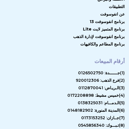
التطبيقات
عن انفوسوفت
برنامج انفوسوفت 13
برنامج المتميز لايت Lite
برنامج انفوسوفت لإدارة الذهب
برنامج المطاعم والكافيهات
أرقام المبيعات
(1)جـــــــدة: 0126502750
(2)فرع الذهب: 920012306
(3)الـريـاض: 0112870041
(4)خميس مشيط: 0172208898
(5)الـدمـــام: 0138325031
(6)المدينة المنورة: 0148182902
(7)جــازان: 0173153252
(8)تـبـــوك: 0545856340