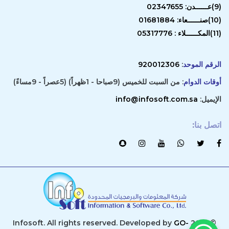
(9)عــــــدن: 02347655
(10)صنــــــعاء: 01681884
(11)المكــــــلاء : 05317776
الرقم الموحد
:
920012306
أوقات الدوام
: من السبت للخميس (9صباحا - 1ظهراً) (5عصراً - 9مساءً)
الإيميل:
info@infosoft.com.sa
اتصل بنا
:
GO-
© 2019 Infosoft. All rights reserved. Developed by