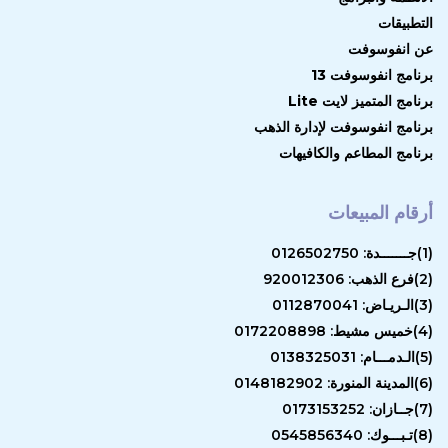
التطبيقات
عن انفوسوفت
برنامج انفوسوفت 13
برنامج المتميز لايت Lite
برنامج انفوسوفت لإدارة الذهب
برنامج المطاعم والكافيهات
أرقام المبيعات
(1)جـــــــدة: 0126502750
(2)فرع الذهب: 920012306
(3)الـريـاض: 0112870041
(4)خميس مشيط: 0172208898
(5)الـدمـــام: 0138325031
(6)المدينة المنورة: 0148182902
(7)جــازان: 0173153252
(8)تـبـــوك: 0545856340