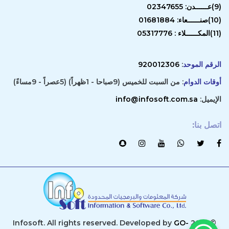
(9)عــــــدن: 02347655
(10)صنــــــعاء: 01681884
(11)المكــــــلاء : 05317776
الرقم الموحد
:
920012306
أوقات الدوام
: من السبت للخميس (9صباحا - 1ظهراً) (5عصراً - 9مساءً)
الإيميل:
info@infosoft.com.sa
اتصل بنا
:
GO-
© 2019 Infosoft. All rights reserved. Developed by