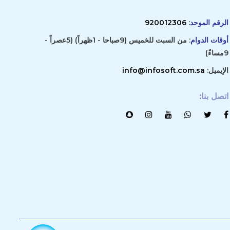
الرقم الموحد
:
920012306
أوقات الدوام
: من السبت للخميس (9صباحا - 1ظهراً) (5عصراً -
9مساءً)
الإيميل:
info@infosoft.com.sa
اتصل بنا
: