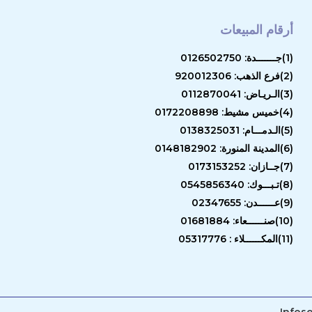
أرقام المبيعات
(1)جـــــــدة: 0126502750
(2)فرع الذهب: 920012306
(3)الـريـاض: 0112870041
(4)خميس مشيط: 0172208898
(5)الـدمـــام: 0138325031
(6)المدينة المنورة: 0148182902
(7)جــازان: 0173153252
(8)تـبـــوك: 0545856340
(9)عــــــدن: 02347655
(10)صنــــــعاء: 01681884
(11)المكــــــلاء : 05317776