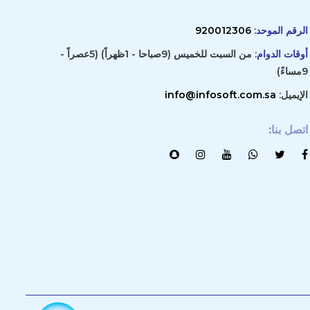
الرقم الموحد
:
920012306
أوقات الدوام
: من السبت للخميس (9صباحا - 1ظهراً) (5عصراً -
9مساءً)
الإيميل:
info@infosoft.com.sa
اتصل بنا
: