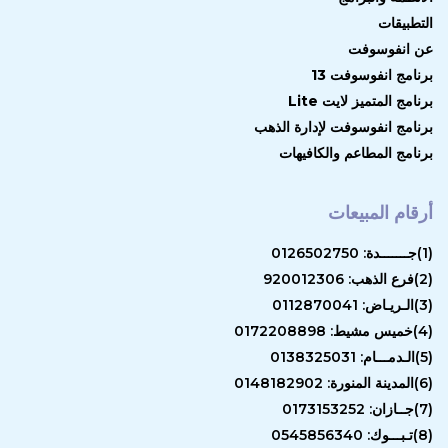
التطبيقات
عن انفوسوفت
برنامج انفوسوفت 13
برنامج المتميز لايت Lite
برنامج انفوسوفت لإدارة الذهب
برنامج المطاعم والكافيهات
أرقام المبيعات
(1)جـــــــدة: 0126502750
(2)فرع الذهب: 920012306
(3)الـريـاض: 0112870041
(4)خميس مشيط: 0172208898
(5)الـدمـــام: 0138325031
(6)المدينة المنورة: 0148182902
(7)جــازان: 0173153252
(8)تـبـــوك: 0545856340