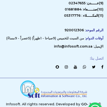
(9)عــــــدن: 02347655
(10)صنــــــعاء: 01681884
(11)المكــــــلاء : 05317776
الرقم الموحد
:
920012306
أوقات الدوام
: من السبت للخميس (9صباحا - 1ظهراً) (5عصراً - 9مساءً)
الإيميل:
info@infosoft.com.sa
اتصل بنا
:
GO-
© 2019 Infosoft. All rights reserved. Developed by