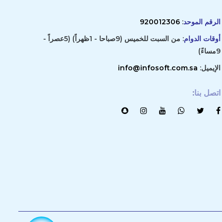
الرقم الموحد
:
920012306
أوقات الدوام
: من السبت للخميس (9صباحا - 1ظهراً) (5عصراً -
9مساءً)
الإيميل:
info@infosoft.com.sa
اتصل بنا
: