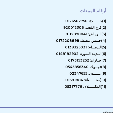
أرقام المبيعات
(1)جـــــــدة: 0126502750
(2)فرع الذهب: 920012306
(3)الـريـاض: 0112870041
(4)خميس مشيط: 0172208898
(5)الـدمـــام: 0138325031
(6)المدينة المنورة: 0148182902
(7)جــازان: 0173153252
(8)تـبـــوك: 0545856340
(9)عــــــدن: 02347655
(10)صنــــــعاء: 01681884
(11)المكــــــلاء : 05317776