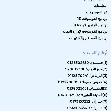
التطبيقات
عن انفوسوفت
برنامج انفوسوفت 13
برنامج المتميز لايت Lite
برنامج انفوسوفت لإدارة الذهب
برنامج المطاعم والكافيهات
أرقام المبيعات
(1)جـــــــدة: 0126502750
(2)فرع الذهب: 920012306
(3)الـريـاض: 0112870041
(4)خميس مشيط: 0172208898
(5)الـدمـــام: 0138325031
(6)المدينة المنورة: 0148182902
(7)جــازان: 0173153252
(8)تـبـــوك: 0545856340