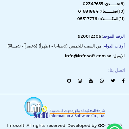
(9)عــــــدن: 02347655
(10)صنــــــعاء: 01681884
(11)المكــــــلاء : 05317776
الرقم الموحد
:
920012306
أوقات الدوام
: من السبت للخميس (9صباحا - 1ظهراً) (5عصراً - 9مساءً)
الإيميل:
info@infosoft.com.sa
اتصل بنا
:
GO-
© 2019 Infosoft. All rights reserved. Developed by