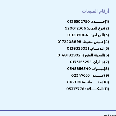
أرقام المبيعات
(1)جـــــــدة: 0126502750
(2)فرع الذهب: 920012306
(3)الـريـاض: 0112870041
(4)خميس مشيط: 0172208898
(5)الـدمـــام: 0138325031
(6)المدينة المنورة: 0148182902
(7)جــازان: 0173153252
(8)تـبـــوك: 0545856340
(9)عــــــدن: 02347655
(10)صنــــــعاء: 01681884
(11)المكــــــلاء : 05317776