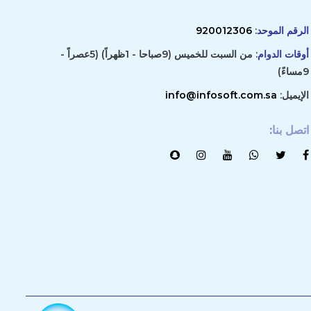
الرقم الموحد
:
920012306
أوقات الدوام
: من السبت للخميس (9صباحا - 1ظهراً) (5عصراً -
9مساءً)
الإيميل:
info@infosoft.com.sa
اتصل بنا
: