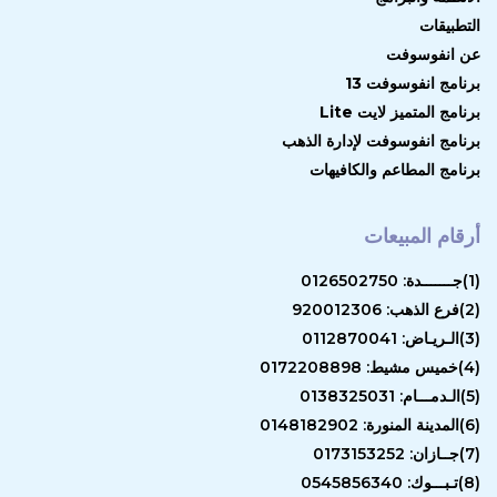
التطبيقات
عن انفوسوفت
برنامج انفوسوفت 13
برنامج المتميز لايت Lite
برنامج انفوسوفت لإدارة الذهب
برنامج المطاعم والكافيهات
أرقام المبيعات
(1)جـــــــدة: 0126502750
(2)فرع الذهب: 920012306
(3)الـريـاض: 0112870041
(4)خميس مشيط: 0172208898
(5)الـدمـــام: 0138325031
(6)المدينة المنورة: 0148182902
(7)جــازان: 0173153252
(8)تـبـــوك: 0545856340