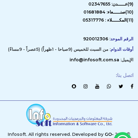
(9)عــــــدن: 02347655
(10)صنــــــعاء: 01681884
(11)المكــــــلاء : 05317776
الرقم الموحد
:
920012306
أوقات الدوام
: من السبت للخميس (9صباحا - 1ظهراً) (5عصراً - 9مساءً)
الإيميل:
info@infosoft.com.sa
اتصل بنا
:
GO-
© 2019 Infosoft. All rights reserved. Developed by