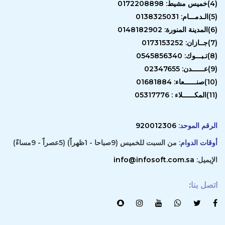
(4)خميس مشيط: 0172208898
(5)الـدمـــام: 0138325031
(6)المدينة المنورة: 0148182902
(7)جــازان: 0173153252
(8)تـبـــوك: 0545856340
(9)عــــــدن: 02347655
(10)صنــــــعاء: 01681884
(11)المكــــــلاء : 05317776
الرقم الموحد
:
920012306
أوقات الدوام
: من السبت للخميس (9صباحا - 1ظهراً) (5عصراً - 9مساءً)
الإيميل:
info@infosoft.com.sa
اتصل بنا
: